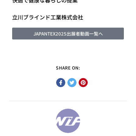
〒105-0012 東京都港区芝大門2-1-17 朝川ビル２階
03-3433-4521
立川ブラインド工業株式会社
Menu
JAPANTEX2025出展者動画一覧へ
HOME
JAPANTEXについて
ご出展
ご来場
SHARE ON:
NEWS
お問い合わせ
旧サイト（2024）
English
来場について
来場事前登録