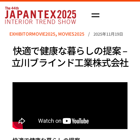
M
e
,
EXHIBITORMOVIE2025
MOVIES2025
/
2025年11月19日
n
u
快適で健康な暮らしの提案 –
立川ブラインド工業株式会社
主催
一般社団法人日本インテリア協会
快適で健康な暮らしの提案