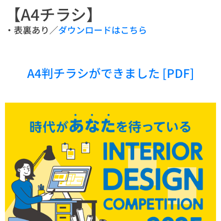
【A4チラシ】
・表裏あり／
ダウンロードはこちら
A4判チラシができました [PDF]
主催
一般社団法人日本インテリア協会
〒105-0012 東京都港区芝大門2-1-17 朝川ビル２階
03-3433-4521