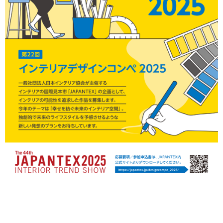
Menu
HOME
JAPANTEXについて
ご出展
ご来場
NEWS
お問い合わせ
旧サイト（2024）
English
来場について
来場事前登録
T
F
I
w
a
n